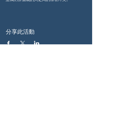
分享此活動
关于我们
伍德斯托克社区行动中心 (Woodstock CAN)
是一个无党派、由志愿者领导的自治团体，服
务于佐治亚州伍德斯托克及周边地区。我们相
信，当每个人都参与其中时，我们的民主才能
发挥最佳作用。通过共同努力，我们捍卫自
由，支持邻里，并确保我们的政府反映民意。