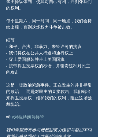
试图操纵体制，使其对自己有利，并剥夺我们
的权利。
每个星期六，同一时间，同一地点，我们会持
续出现，直到这场权力斗争被击败。
细节
• 和平、合法、非暴力、未经许可的抗议
• 我们将仅在公共人行道和通行权上
• 穿上爱国服装并带上美国国旗
• 携带捍卫投票权的标语，并谴责这种对民主
的攻击
这是一场政治紧急事件。正在发生的并非寻常
的政治——而是对民主的直接攻击。我们站出
来捍卫投票权，维护我们的权利，阻止这场独
裁统治。
📢 
#对抗特朗普接管
我们希望所有参与者都能努力缓和与那些不同
意我们价值观的人之间的潜在冲突。