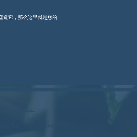
塑造它，那么这里就是您的
can.bsky.social
om/woodstock_can/
e.php?id=61573799888446