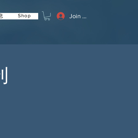
Join or Log In
Shop
息
刊