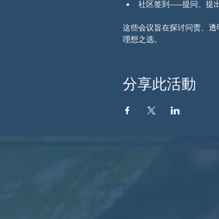
社区签到——提问、提
这些会议旨在探讨问责、透
理想之选。
分享此活動
关于我
们
伍德斯托克社区行动中心 (Woodstock
党派、由志愿者领导的自治团体，服
斯托克及周边地区。我们相信，当每