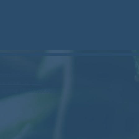
can.bsky.social
om/woodstock_can/
e.php?id=61573799888446