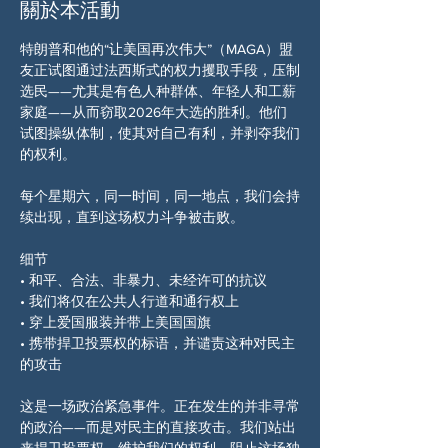
關於本活動
特朗普和他的“让美国再次伟大”（MAGA）盟
友正试图通过法西斯式的权力攫取手段，压制
选民——尤其是有色人种群体、年轻人和工薪
家庭——从而窃取2026年大选的胜利。他们
试图操纵体制，使其对自己有利，并剥夺我们
的权利。
每个星期六，同一时间，同一地点，我们会持
续出现，直到这场权力斗争被击败。
细节
• 和平、合法、非暴力、未经许可的抗议
• 我们将仅在公共人行道和通行权上
• 穿上爱国服装并带上美国国旗
• 携带捍卫投票权的标语，并谴责这种对民主
的攻击
这是一场政治紧急事件。正在发生的并非寻常
的政治——而是对民主的直接攻击。我们站出
来捍卫投票权，维护我们的权利，阻止这场独