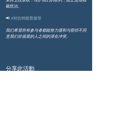
裁统治。
📢 
#对抗特朗普接管
我们希望所有参与者都能努力缓和与那些不同
意我们价值观的人之间的潜在冲突。
分享此活動
关于我们
伍德斯托克社区行动中心 (Woodstock CAN)
是一个无党派、由志愿者领导的自治团体，服
务于佐治亚州伍德斯托克及周边地区。我们相