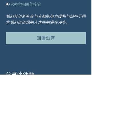
📢 
#对抗特朗普接管
我们希望所有参与者都能努力缓和与那些不同
意我们价值观的人之间的潜在冲突。
回覆出席
分享此活動
关于我们
伍德斯托克社区行动中心 (Woodstock CAN)
是一个无党派、由志愿者领导的自治团体，服