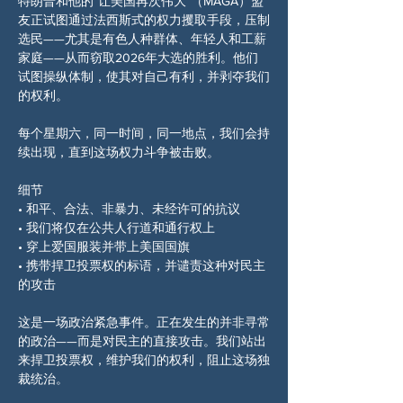
特朗普和他的“让美国再次伟大”（MAGA）盟
友正试图通过法西斯式的权力攫取手段，压制
选民——尤其是有色人种群体、年轻人和工薪
家庭——从而窃取2026年大选的胜利。他们
试图操纵体制，使其对自己有利，并剥夺我们
的权利。
每个星期六，同一时间，同一地点，我们会持
续出现，直到这场权力斗争被击败。
细节
• 和平、合法、非暴力、未经许可的抗议
• 我们将仅在公共人行道和通行权上
• 穿上爱国服装并带上美国国旗
• 携带捍卫投票权的标语，并谴责这种对民主
的攻击
这是一场政治紧急事件。正在发生的并非寻常
的政治——而是对民主的直接攻击。我们站出
来捍卫投票权，维护我们的权利，阻止这场独
裁统治。